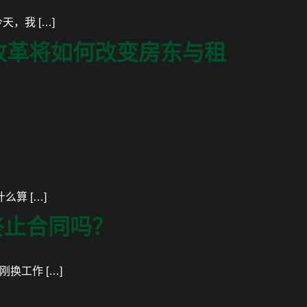
，我 […]
改革将如何改变房东与租
算 […]
终止合同吗？
换工作 […]