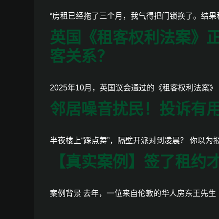
“房租已经拖了三个月，我气得把门锁换了。结果租
英国《租客权利法案》正
客关系？
2025年10月，英国议会通过的《租客权利法案》（Rent
邻居噪音扰民！投诉有
半夜楼上“踩点舞”，隔壁开派对到凌晨？ 你以为
【真实案例】签了租约才
案例背景 去年，一位来自伦敦的华人房东王先生（