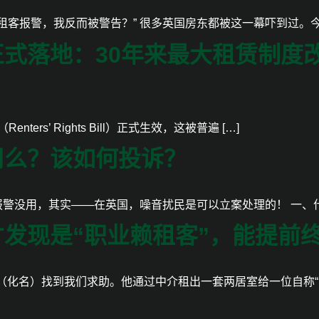
客报警，我反而被警告？” 很多英国房东都被这一幕吓到过。今天
式落地：30年来最大租赁制度
ers’ Rights Bill）正式生效，这被普遍 […]
用么？该如何投诉？
报警没用，其实——在英国，噪音扰民是可以立案处理的！ 一、什么
发现是“职业赖租客”，能提前
化名）找到我们求助。他通过中介租出一套两居室给一位自称“刚